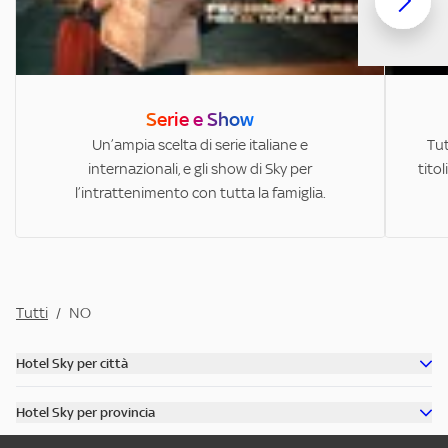
Serie e Show
Un’ampia scelta di serie italiane e
Tut
internazionali, e gli show di Sky per
titol
l’intrattenimento con tutta la famiglia.
Tutti
/
NO
Hotel Sky per città
Scopri tutti gli hotel di Roma
Hotel Sky per provincia
Scopri tutti gli hotel di Venezia
Scopri tutti gli hotel in provincia di Milano