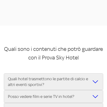
Quali sono i contenuti che potrò guardare
con il Prova Sky Hotel
Quali hotel trasmettono le partite di calcio e
altri eventi sportivi?
Se cerchi un hotel dove poter vedere le partite di Serie A,
Posso vedere film e serie TV in hotel?
UEFA Champions League, Formula 1®, MotoGP™ e tutto lo
sport di Sky, Trova Hotel ti aiuta a individuarlo in pochi