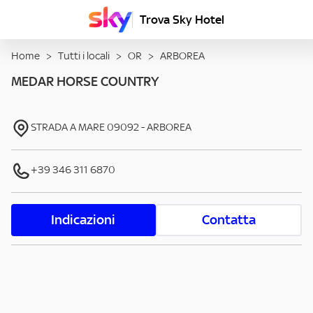
Trova Sky Hotel
Home
>
Tutti i locali
>
OR
>
ARBOREA
MEDAR HORSE COUNTRY
STRADA A MARE
09092
-
ARBOREA
+39 346 311 6870
Indicazioni
Contatta