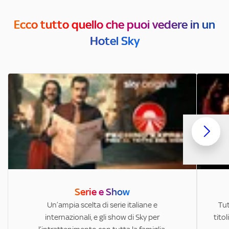
Ecco tutto quello che puoi vedere in un
Hotel Sky
Serie e Show
Un’ampia scelta di serie italiane e
Tut
internazionali, e gli show di Sky per
titol