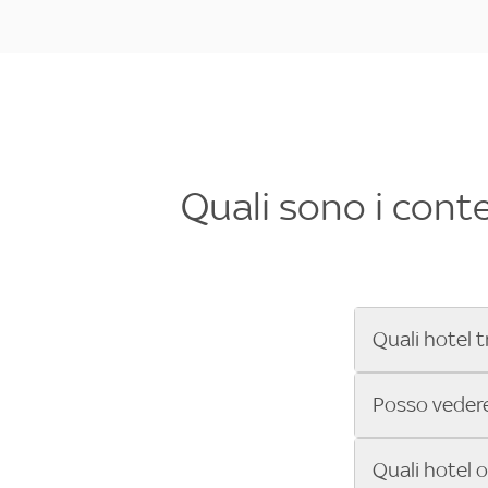
Quali sono i cont
Quali hotel t
Se cerchi un 
Posso vedere 
Formula 1®, Mo
secondi! Inseri
Sì, gli hotel 
Quali hotel 
che trasmette 