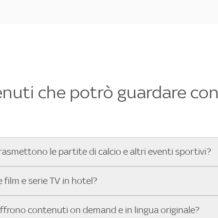
enuti che potrò guardare con 
rasmettono le partite di calcio e altri eventi sportivi?
hotel dove poter vedere le partite di Serie A, UEFA Champion
film e serie TV in hotel?
toGP™ e tutto lo sport di Sky, Trova Hotel ti aiuta a individ
sci il tuo indirizzo nella barra di ricerca e scopri subito l'hot
che hanno Sky in camera offrono una vasta selezione di film ita
offrono contenuti on demand e in lingua originale?
gli eventi sportivi.