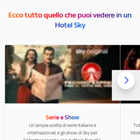
Ecco tutto quello che puoi vedere in un
Hotel Sky
Serie e Show
Un’ampia scelta di serie italiane e
Tut
internazionali, e gli show di Sky per
titol