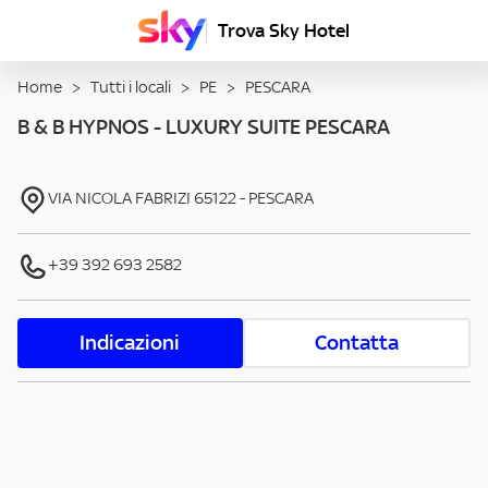
Trova Sky Hotel
Home
>
Tutti i locali
>
PE
>
PESCARA
B & B HYPNOS - LUXURY SUITE PESCARA
VIA NICOLA FABRIZI
65122
-
PESCARA
+39 392 693 2582
Indicazioni
Contatta