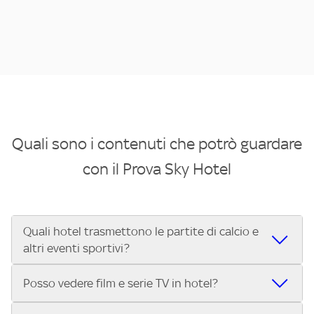
Quali sono i contenuti che potrò guardare
con il Prova Sky Hotel
Quali hotel trasmettono le partite di calcio e
altri eventi sportivi?
Se cerchi un hotel dove poter vedere le partite di Serie A,
Posso vedere film e serie TV in hotel?
UEFA Champions League, Formula 1®, MotoGP™ e tutto lo
sport di Sky, Trova Hotel ti aiuta a individuarlo in pochi