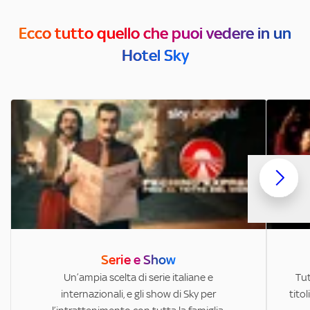
Ecco tutto quello che puoi vedere in un
Hotel Sky
Serie e Show
Un’ampia scelta di serie italiane e
Tut
internazionali, e gli show di Sky per
titol