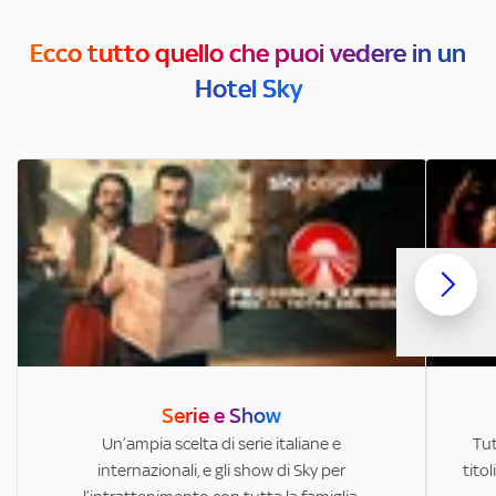
Ecco tutto quello che puoi vedere in un
Hotel Sky
Serie e Show
Un’ampia scelta di serie italiane e
Tut
internazionali, e gli show di Sky per
titol