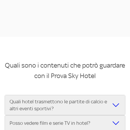
Quali sono i contenuti che potrò guardare
con il Prova Sky Hotel
Quali hotel trasmettono le partite di calcio e
altri eventi sportivi?
Se cerchi un hotel dove poter vedere le partite di Serie A,
Posso vedere film e serie TV in hotel?
UEFA Champions League, Formula 1®, MotoGP™ e tutto lo