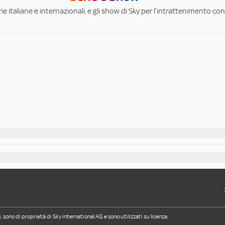
ie italiane e internazionali, e gli show di Sky per l’intrattenimento con 
i, sono di proprietà di Sky international AG e sono utilizzati su licenza.