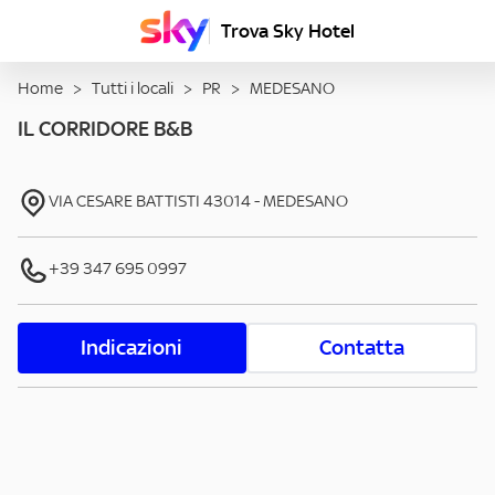
Trova Sky Hotel
Home
>
Tutti i locali
>
PR
>
MEDESANO
IL CORRIDORE B&B
VIA CESARE BATTISTI
43014
-
MEDESANO
+39 347 695 0997
Indicazioni
Contatta