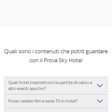
Quali sono i contenuti che potrò guardare
con il Prova Sky Hotel
Quali hotel trasmettono le partite di calcio e
altri eventi sportivi?
Se cerchi un hotel dove poter vedere le partite di Serie A,
Posso vedere film e serie TV in hotel?
UEFA Champions League, Formula 1®, MotoGP™ e tutto lo
sport di Sky, Trova Hotel ti aiuta a individuarlo in pochi