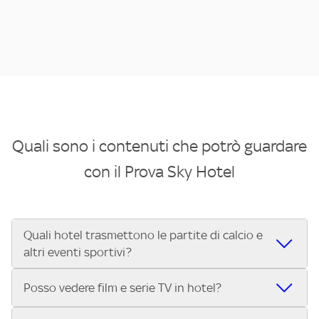
Quali sono i contenuti che potrò guardare
con il Prova Sky Hotel
Quali hotel trasmettono le partite di calcio e
altri eventi sportivi?
Se cerchi un hotel dove poter vedere le partite di Serie A,
Posso vedere film e serie TV in hotel?
UEFA Champions League, Formula 1®, MotoGP™ e tutto lo
sport di Sky, Trova Hotel ti aiuta a individuarlo in pochi