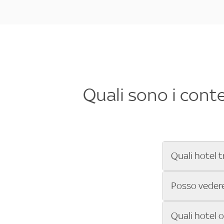
Quali sono i cont
Quali hotel t
Se cerchi un 
Posso vedere 
Formula 1®, Mo
secondi! Inseri
Sì, gli hotel 
Quali hotel 
che trasmette 