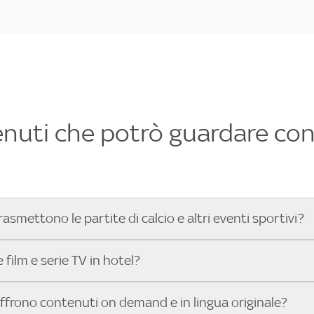
enuti che potrò guardare con 
rasmettono le partite di calcio e altri eventi sportivi?
hotel dove poter vedere le partite di Serie A, UEFA Champion
film e serie TV in hotel?
toGP™ e tutto lo sport di Sky, Trova Hotel ti aiuta a individ
sci il tuo indirizzo nella barra di ricerca e scopri subito l'hot
che hanno Sky in camera offrono una vasta selezione di film ita
offrono contenuti on demand e in lingua originale?
gli eventi sportivi.