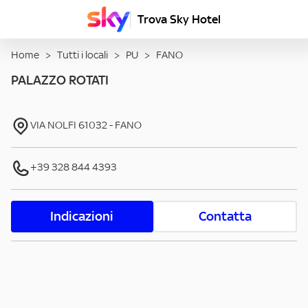
Trova Sky Hotel
Home
>
Tutti i locali
>
PU
>
FANO
PALAZZO ROTATI
VIA NOLFI
61032
-
FANO
+39 328 844 4393
Indicazioni
Contatta