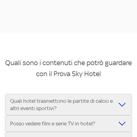
Quali sono i contenuti che potrò guardare
con il Prova Sky Hotel
Quali hotel trasmettono le partite di calcio e
altri eventi sportivi?
Se cerchi un hotel dove poter vedere le partite di Serie A,
Posso vedere film e serie TV in hotel?
UEFA Champions League, Formula 1®, MotoGP™ e tutto lo
sport di Sky, Trova Hotel ti aiuta a individuarlo in pochi