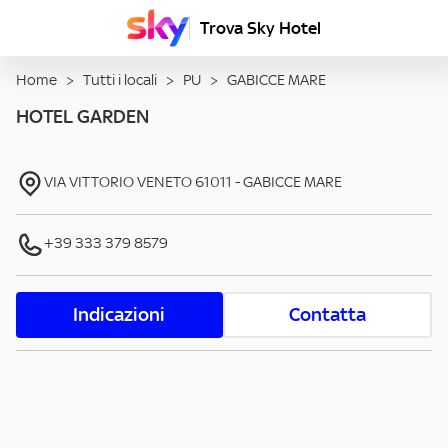
Trova Sky Hotel
Home
>
Tutti i locali
>
PU
>
GABICCE MARE
HOTEL GARDEN
VIA VITTORIO VENETO
61011
-
GABICCE MARE
+39 333 379 8579
Indicazioni
Contatta