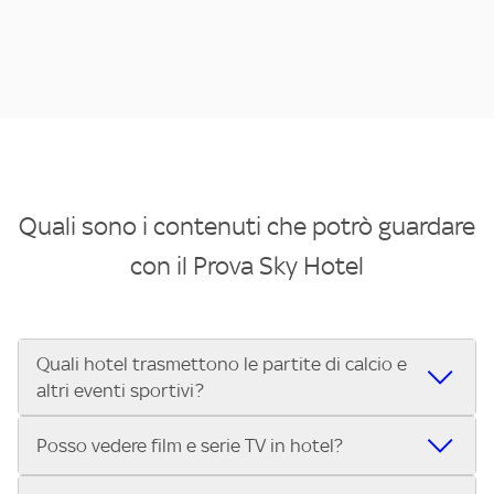
Quali sono i contenuti che potrò guardare
con il Prova Sky Hotel
Quali hotel trasmettono le partite di calcio e
altri eventi sportivi?
Se cerchi un hotel dove poter vedere le partite di Serie A,
Posso vedere film e serie TV in hotel?
UEFA Champions League, Formula 1®, MotoGP™ e tutto lo
sport di Sky, Trova Hotel ti aiuta a individuarlo in pochi