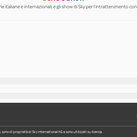
ie italiane e internazionali, e gli show di Sky per l’intrattenimento con 
i, sono di proprietà di Sky international AG e sono utilizzati su licenza.