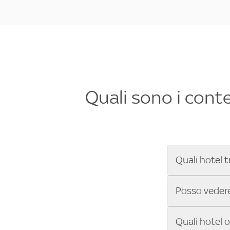
Quali sono i cont
Quali hotel t
Se cerchi un 
Posso vedere 
Formula 1®, Mo
secondi! Inseri
Sì, gli hotel 
Quali hotel 
che trasmette 