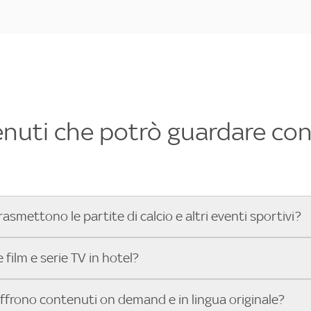
enuti che potrò guardare con 
rasmettono le partite di calcio e altri eventi sportivi?
hotel dove poter vedere le partite di Serie A, UEFA Champion
film e serie TV in hotel?
toGP™ e tutto lo sport di Sky, Trova Hotel ti aiuta a individ
sci il tuo indirizzo nella barra di ricerca e scopri subito l'hot
che hanno Sky in camera offrono una vasta selezione di film ita
offrono contenuti on demand e in lingua originale?
gli eventi sportivi.