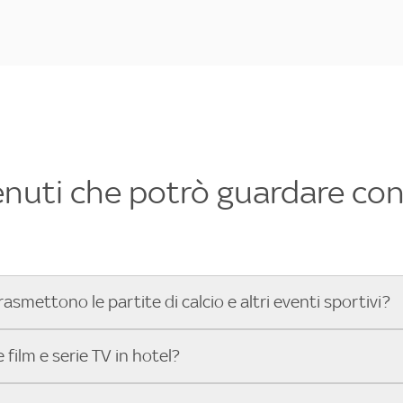
enuti che potrò guardare con 
rasmettono le partite di calcio e altri eventi sportivi?
hotel dove poter vedere le partite di Serie A, UEFA Champion
film e serie TV in hotel?
toGP™ e tutto lo sport di Sky, Trova Hotel ti aiuta a individ
sci il tuo indirizzo nella barra di ricerca e scopri subito l'hot