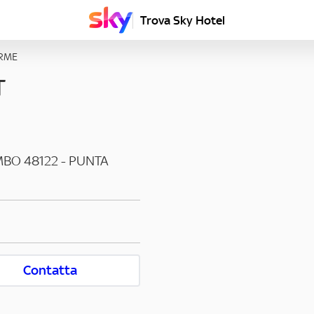
Trova Sky Hotel
RME
T
MBO
48122
-
PUNTA
Contatta