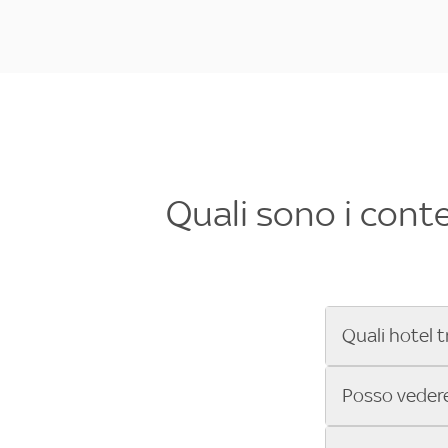
Quali sono i cont
Quali hotel t
Se cerchi un 
Posso vedere 
Formula 1®, Mo
secondi! Inseri