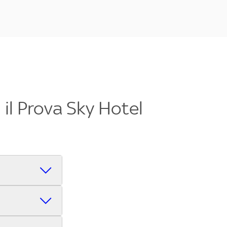
il Prova Sky Hotel
s League,
uarlo in pochi
el più vicino