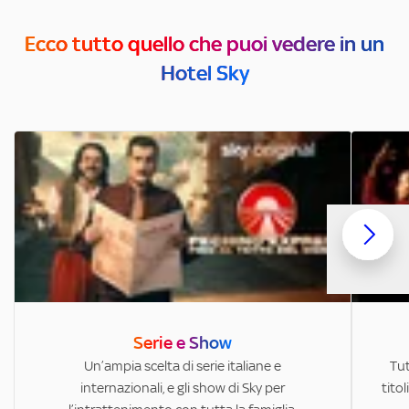
Ecco tutto quello che puoi vedere in un
Hotel Sky
Serie e Show
Un’ampia scelta di serie italiane e
Tut
internazionali, e gli show di Sky per
titol