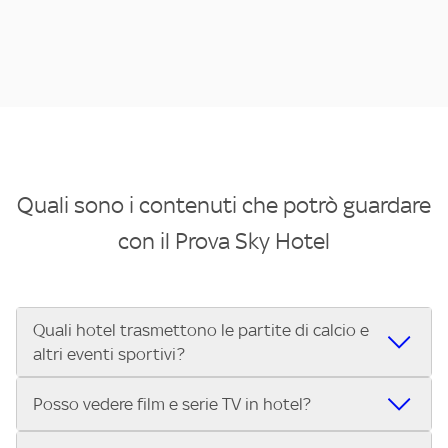
Quali sono i contenuti che potrò guardare
con il Prova Sky Hotel
Quali hotel trasmettono le partite di calcio e
altri eventi sportivi?
Se cerchi un hotel dove poter vedere le partite di Serie A,
Posso vedere film e serie TV in hotel?
UEFA Champions League, Formula 1®, MotoGP™ e tutto lo
sport di Sky, Trova Hotel ti aiuta a individuarlo in pochi