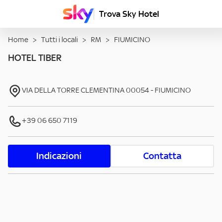
Trova Sky Hotel
Home
>
Tutti i locali
>
RM
>
FIUMICINO
HOTEL TIBER
VIA DELLA TORRE CLEMENTINA
00054
-
FIUMICINO
+39 06 650 7119
Indicazioni
Contatta