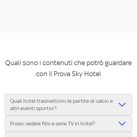
Quali sono i contenuti che potrò guardare
con il Prova Sky Hotel
Quali hotel trasmettono le partite di calcio e
altri eventi sportivi?
Se cerchi un hotel dove poter vedere le partite di Serie A,
Posso vedere film e serie TV in hotel?
UEFA Champions League, Formula 1®, MotoGP™ e tutto lo
sport di Sky, Trova Hotel ti aiuta a individuarlo in pochi