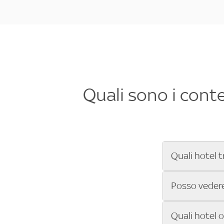
Quali sono i cont
Quali hotel t
Se cerchi un 
Posso vedere 
Formula 1®, Mo
secondi! Inseri
Sì, gli hotel 
Quali hotel 
che trasmette 