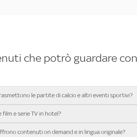
enuti che potrò guardare con 
rasmettono le partite di calcio e altri eventi sportivi?
hotel dove poter vedere le partite di Serie A, UEFA Champion
film e serie TV in hotel?
toGP™ e tutto lo sport di Sky, Trova Hotel ti aiuta a individ
sci il tuo indirizzo nella barra di ricerca e scopri subito l'hot
che hanno Sky in camera offrono una vasta selezione di film ita
offrono contenuti on demand e in lingua originale?
gli eventi sportivi.