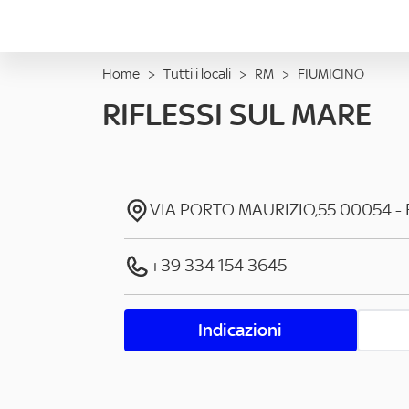
Home
>
Tutti i locali
>
RM
>
FIUMICINO
RIFLESSI SUL MARE
VIA PORTO MAURIZIO,55
00054
-
+39 334 154 3645
Indicazioni