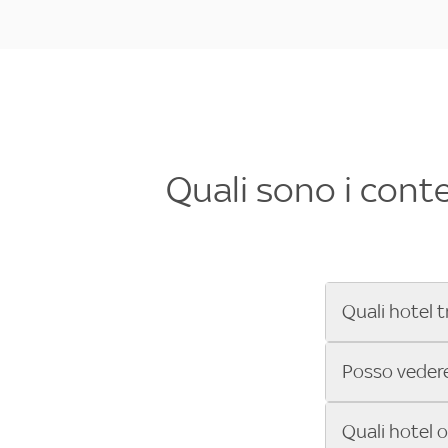
Quali sono i cont
Quali hotel t
Se cerchi un 
Posso vedere 
Formula 1®, Mo
secondi! Inseri
Sì, gli hotel 
Quali hotel 
che trasmette 