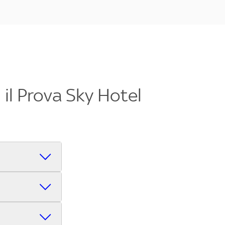
il Prova Sky Hotel
s League,
uarlo in pochi
el più vicino
liani e