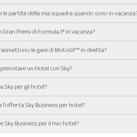
, le serie TV più attese e gli show più amati, anche on deman
 Trova Hotel, puoi trovare facilmente gli hotel che offrono que
ardare film e serie TV in lingua originale, Trova Sky Hotel è l
 le partite della mia squadra quando sono in vacanza
uo indirizzo e scopri subito dove soggiornare per goderti i tu
ri in pochi click gli hotel che offrono contenuti on demand e
 Hotel, trovare un hotel che trasmette la partita della tua 
i Gran Premi di Formula 1® in vacanza?
serisci il tuo indirizzo e scopri in pochi secondi quali hotel vi
o i match.
il Gran Premio di Formula 1® in compagnia e con il massimo 
trasmettono le gare di MotoGP™ in diretta?
oi trovare facilmente hotel che trasmettono in diretta tutte 
o indirizzo nella barra di ricerca e scopri subito l'hotel più vic
ssionato di MotoGP™ e vuoi vedere le gare in un hotel con alt
prenotare un Hotel con Sky?
nserisci l’indirizzo dove soggiornerai nella barra di ricerca e 
asmette tutti i Gran Premi della stagione.
 barra di ricerca di Trova Hotel il luogo dove vuoi soggiornare,
 Sky per gli hotel?
interno della mappa per visualizzare il nome e i contatti dell’h
 Sky Business per hotel a 199€ per 3 mesi senza vincoli. Co
ta l'offerta Sky Business per hotel?
rasmettere nel tuo hotel:
logo di film italiani e internazionali, le serie TV e gli show p
Business è riservata agli hotel e alle strutture ricettive che v
e Sky Business per il mio hotel?
rie A, la UEFA Champions League, la UEFA Europa League e la
ti il meglio dello sport e dell'intrattenimento in diretta. Se h
eague.
i tuoi ospiti un'esperienza unica, scopri subito l’offerta Sky 