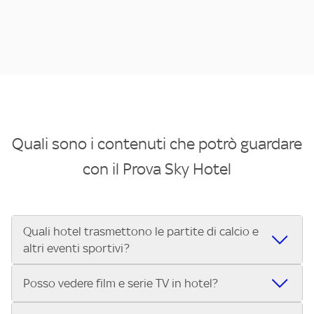
Quali sono i contenuti che potrò guardare
con il Prova Sky Hotel
Quali hotel trasmettono le partite di calcio e
altri eventi sportivi?
Se cerchi un hotel dove poter vedere le partite di Serie A,
Posso vedere film e serie TV in hotel?
UEFA Champions League, Formula 1®, MotoGP™ e tutto lo
sport di Sky, Trova Hotel ti aiuta a individuarlo in pochi