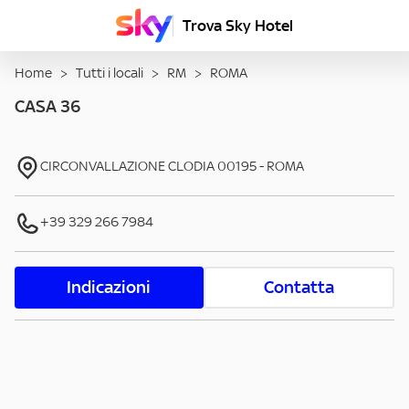
Trova Sky Hotel
Home
>
Tutti i locali
>
RM
>
ROMA
CASA 36
CIRCONVALLAZIONE CLODIA
00195
-
ROMA
+39 329 266 7984
Indicazioni
Contatta