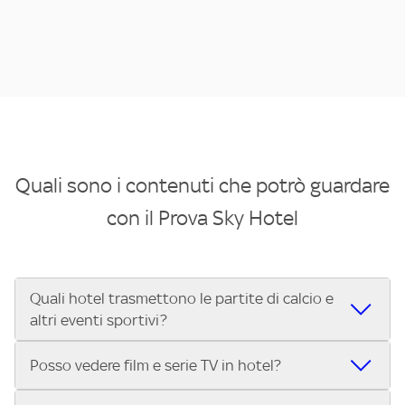
Quali sono i contenuti che potrò guardare
con il Prova Sky Hotel
Quali hotel trasmettono le partite di calcio e
altri eventi sportivi?
Se cerchi un hotel dove poter vedere le partite di Serie A,
Posso vedere film e serie TV in hotel?
UEFA Champions League, Formula 1®, MotoGP™ e tutto lo
sport di Sky, Trova Hotel ti aiuta a individuarlo in pochi