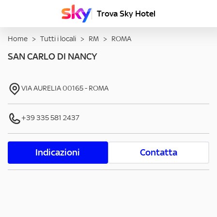
Trova Sky Hotel
Home
>
Tutti i locali
>
RM
>
ROMA
SAN CARLO DI NANCY
VIA AURELIA
00165
-
ROMA
+39 335 581 2437
Indicazioni
Contatta