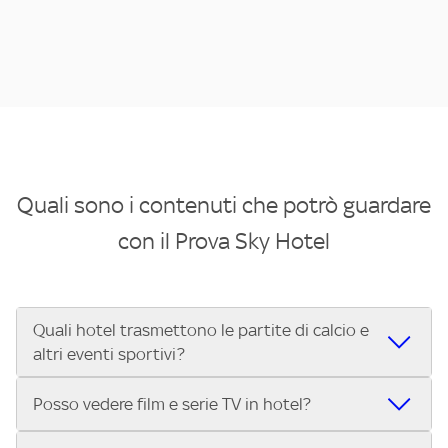
Quali sono i contenuti che potrò guardare
con il Prova Sky Hotel
Quali hotel trasmettono le partite di calcio e
altri eventi sportivi?
Se cerchi un hotel dove poter vedere le partite di Serie A,
Posso vedere film e serie TV in hotel?
UEFA Champions League, Formula 1®, MotoGP™ e tutto lo
sport di Sky, Trova Hotel ti aiuta a individuarlo in pochi