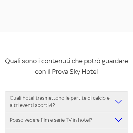
Quali sono i contenuti che potrò guardare
con il Prova Sky Hotel
Quali hotel trasmettono le partite di calcio e
altri eventi sportivi?
Se cerchi un hotel dove poter vedere le partite di Serie A,
Posso vedere film e serie TV in hotel?
UEFA Champions League, Formula 1®, MotoGP™ e tutto lo
sport di Sky, Trova Hotel ti aiuta a individuarlo in pochi