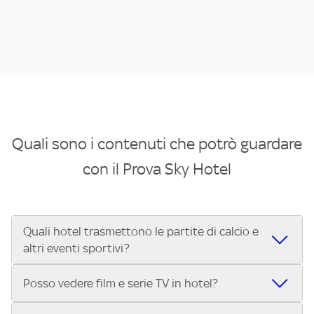
Quali sono i contenuti che potrò guardare
con il Prova Sky Hotel
Quali hotel trasmettono le partite di calcio e
altri eventi sportivi?
Se cerchi un hotel dove poter vedere le partite di Serie A,
Posso vedere film e serie TV in hotel?
UEFA Champions League, Formula 1®, MotoGP™ e tutto lo
sport di Sky, Trova Hotel ti aiuta a individuarlo in pochi