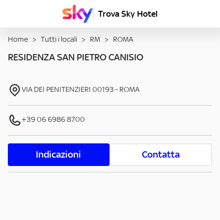
Trova Sky Hotel
Home
>
Tutti i locali
>
RM
>
ROMA
RESIDENZA SAN PIETRO CANISIO
VIA DEI PENITENZIERI
00193
-
ROMA
+39 06 6986 8700
Indicazioni
Contatta