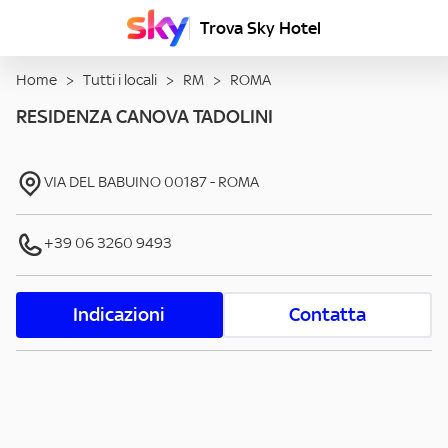
Trova Sky Hotel
Home
>
Tutti i locali
>
RM
>
ROMA
RESIDENZA CANOVA TADOLINI
VIA DEL BABUINO
00187
-
ROMA
+39 06 3260 9493
Indicazioni
Contatta