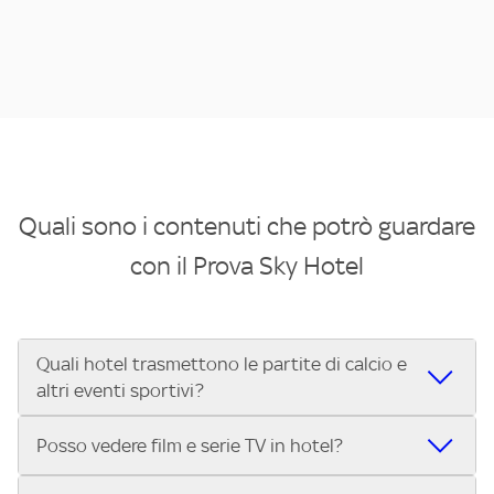
Quali sono i contenuti che potrò guardare
con il Prova Sky Hotel
Quali hotel trasmettono le partite di calcio e
altri eventi sportivi?
Se cerchi un hotel dove poter vedere le partite di Serie A,
Posso vedere film e serie TV in hotel?
UEFA Champions League, Formula 1®, MotoGP™ e tutto lo
sport di Sky, Trova Hotel ti aiuta a individuarlo in pochi