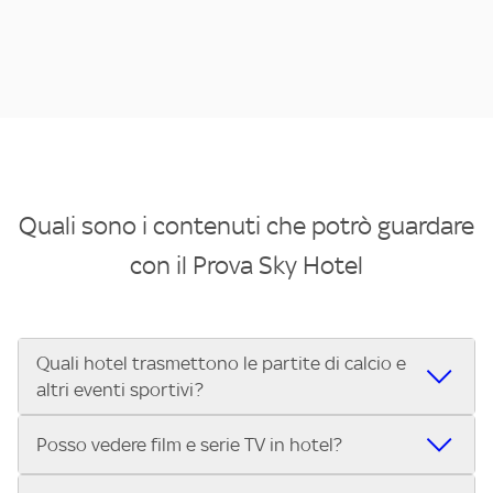
Quali sono i contenuti che potrò guardare
con il Prova Sky Hotel
Quali hotel trasmettono le partite di calcio e
altri eventi sportivi?
Se cerchi un hotel dove poter vedere le partite di Serie A,
Posso vedere film e serie TV in hotel?
UEFA Champions League, Formula 1®, MotoGP™ e tutto lo
sport di Sky, Trova Hotel ti aiuta a individuarlo in pochi