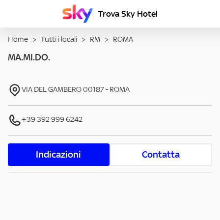
Trova Sky Hotel
Home
>
Tutti i locali
>
RM
>
ROMA
MA.MI.DO.
VIA DEL GAMBERO
00187
-
ROMA
+39 392 999 6242
Indicazioni
Contatta