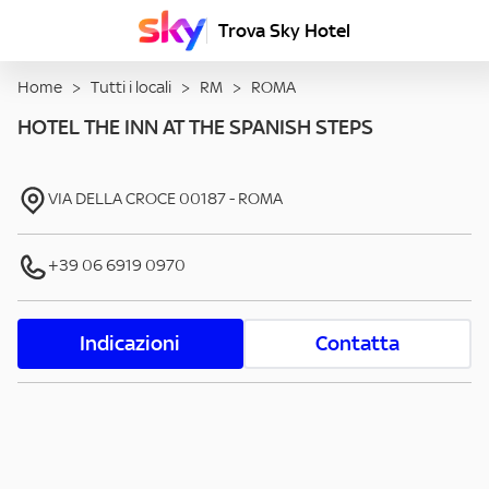
Trova Sky Hotel
Home
>
Tutti i locali
>
RM
>
ROMA
HOTEL THE INN AT THE SPANISH STEPS
VIA DELLA CROCE
00187
-
ROMA
+39 06 6919 0970
Indicazioni
Contatta