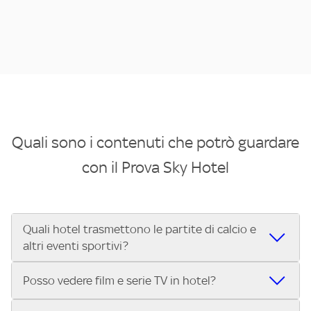
Quali sono i contenuti che potrò guardare
con il Prova Sky Hotel
Quali hotel trasmettono le partite di calcio e
altri eventi sportivi?
Se cerchi un hotel dove poter vedere le partite di Serie A,
Posso vedere film e serie TV in hotel?
UEFA Champions League, Formula 1®, MotoGP™ e tutto lo
sport di Sky, Trova Hotel ti aiuta a individuarlo in pochi