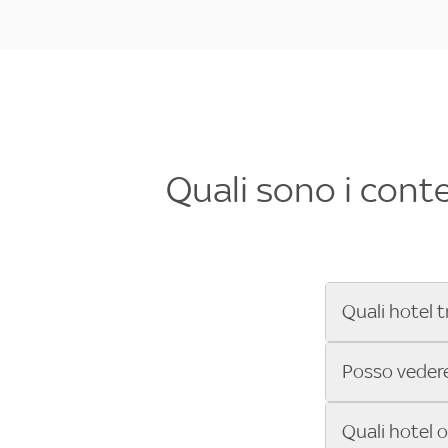
Quali sono i cont
Quali hotel t
Se cerchi un 
Posso vedere 
Formula 1®, Mo
secondi! Inseri
Sì, gli hotel 
Quali hotel 
che trasmette 