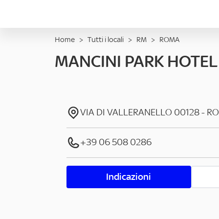
Home
>
Tutti i locali
>
RM
>
ROMA
MANCINI PARK HOTEL
VIA DI VALLERANELLO
00128
-
R
+39 06 508 0286
Indicazioni