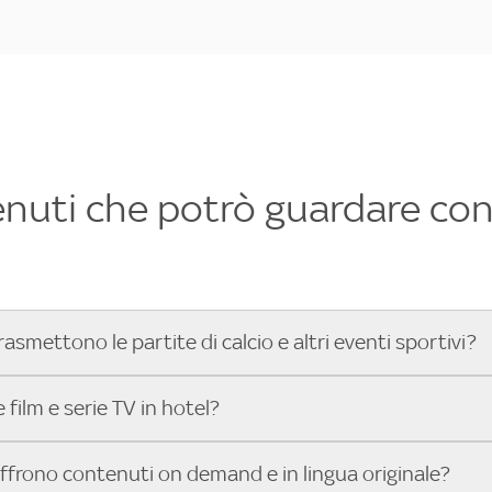
enuti che potrò guardare con 
rasmettono le partite di calcio e altri eventi sportivi?
hotel dove poter vedere le partite di Serie A, UEFA Champion
film e serie TV in hotel?
toGP™ e tutto lo sport di Sky, Trova Hotel ti aiuta a individ
sci il tuo indirizzo nella barra di ricerca e scopri subito l'hot
che hanno Sky in camera offrono una vasta selezione di film ita
offrono contenuti on demand e in lingua originale?
gli eventi sportivi.