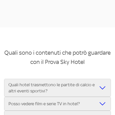
Quali sono i contenuti che potrò guardare
con il Prova Sky Hotel
Quali hotel trasmettono le partite di calcio e
altri eventi sportivi?
Se cerchi un hotel dove poter vedere le partite di Serie A,
Posso vedere film e serie TV in hotel?
UEFA Champions League, Formula 1®, MotoGP™ e tutto lo
sport di Sky, Trova Hotel ti aiuta a individuarlo in pochi