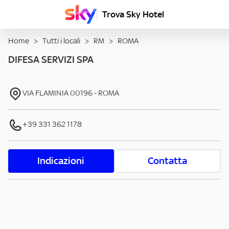
Trova Sky Hotel
Home
>
Tutti i locali
>
RM
>
ROMA
DIFESA SERVIZI SPA
VIA FLAMINIA
00196
-
ROMA
+39 331 362 1178
Indicazioni
Contatta