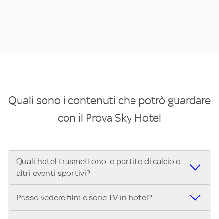
Quali sono i contenuti che potrò guardare
con il Prova Sky Hotel
Quali hotel trasmettono le partite di calcio e
altri eventi sportivi?
Se cerchi un hotel dove poter vedere le partite di Serie A,
Posso vedere film e serie TV in hotel?
UEFA Champions League, Formula 1®, MotoGP™ e tutto lo
sport di Sky, Trova Hotel ti aiuta a individuarlo in pochi