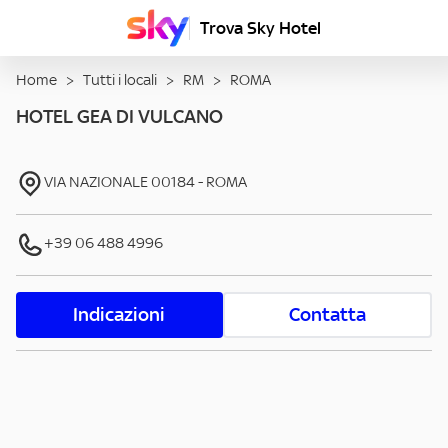
Trova Sky Hotel
Home
>
Tutti i locali
>
RM
>
ROMA
HOTEL GEA DI VULCANO
VIA NAZIONALE
00184
-
ROMA
+39 06 488 4996
Indicazioni
Contatta