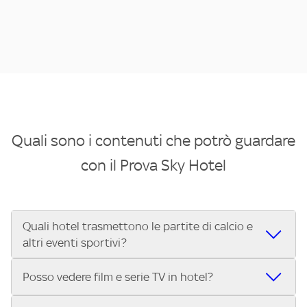
Quali sono i contenuti che potrò guardare
con il Prova Sky Hotel
Quali hotel trasmettono le partite di calcio e
altri eventi sportivi?
Se cerchi un hotel dove poter vedere le partite di Serie A,
Posso vedere film e serie TV in hotel?
UEFA Champions League, Formula 1®, MotoGP™ e tutto lo
sport di Sky, Trova Hotel ti aiuta a individuarlo in pochi