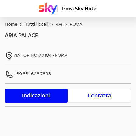
Trova Sky Hotel
Home
>
Tutti i locali
>
RM
>
ROMA
ARIA PALACE
VIA TORINO
00184
-
ROMA
+39 331 603 7398
Indicazioni
Contatta