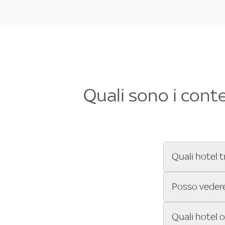
Quali sono i cont
Quali hotel t
Se cerchi un 
Posso vedere 
Formula 1®, Mo
secondi! Inseri
Sì, gli hotel 
Quali hotel 
che trasmette 