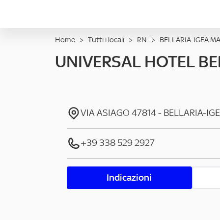
Home
>
Tutti i locali
>
RN
>
BELLARIA-IGEA M
UNIVERSAL HOTEL BE
VIA ASIAGO
47814
-
BELLARIA-IG
+39 338 529 2927
Indicazioni