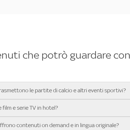
enuti che potrò guardare con 
rasmettono le partite di calcio e altri eventi sportivi?
hotel dove poter vedere le partite di Serie A, UEFA Champion
film e serie TV in hotel?
toGP™ e tutto lo sport di Sky, Trova Hotel ti aiuta a individ
sci il tuo indirizzo nella barra di ricerca e scopri subito l'hot
che hanno Sky in camera offrono una vasta selezione di film ita
offrono contenuti on demand e in lingua originale?
gli eventi sportivi.