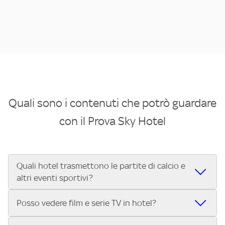
Quali sono i contenuti che potrò guardare
con il Prova Sky Hotel
Quali hotel trasmettono le partite di calcio e
altri eventi sportivi?
Se cerchi un hotel dove poter vedere le partite di Serie A,
Posso vedere film e serie TV in hotel?
UEFA Champions League, Formula 1®, MotoGP™ e tutto lo
sport di Sky, Trova Hotel ti aiuta a individuarlo in pochi