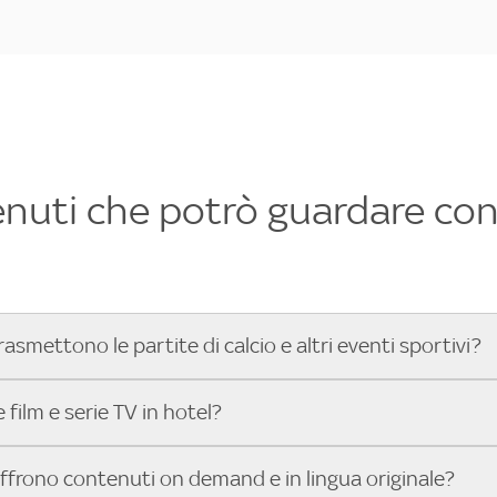
enuti che potrò guardare con 
rasmettono le partite di calcio e altri eventi sportivi?
hotel dove poter vedere le partite di Serie A, UEFA Champion
film e serie TV in hotel?
toGP™ e tutto lo sport di Sky, Trova Hotel ti aiuta a individ
sci il tuo indirizzo nella barra di ricerca e scopri subito l'hot
che hanno Sky in camera offrono una vasta selezione di film ita
offrono contenuti on demand e in lingua originale?
gli eventi sportivi.