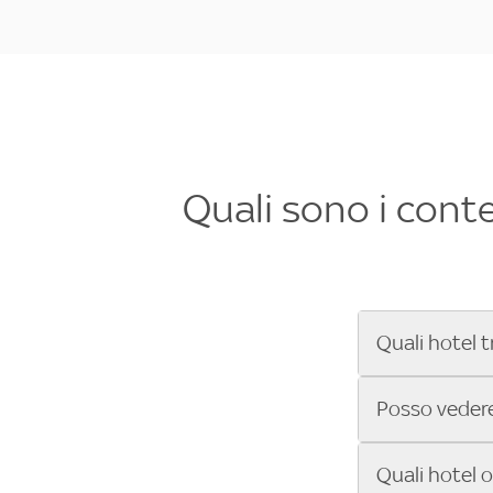
Quali sono i cont
Quali hotel t
Se cerchi un 
Posso vedere 
Formula 1®, Mo
secondi! Inseri
Sì, gli hotel 
Quali hotel 
che trasmette 