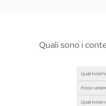
Quali sono i cont
Quali hotel t
Se cerchi un 
Posso vedere 
Formula 1®, Mo
secondi! Inseri
Sì, gli hotel 
Quali hotel 
che trasmette 