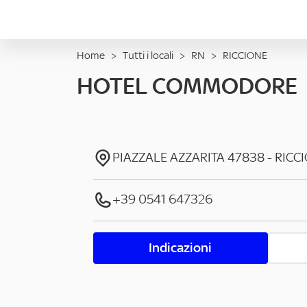
Home
>
Tutti i locali
>
RN
>
RICCIONE
HOTEL COMMODORE
PIAZZALE AZZARITA
47838
-
RICC
+39 0541 647326
Indicazioni