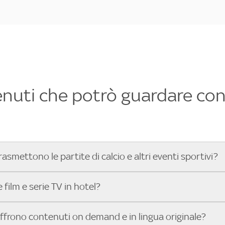
enuti che potrò guardare con 
rasmettono le partite di calcio e altri eventi sportivi?
hotel dove poter vedere le partite di Serie A, UEFA Champion
film e serie TV in hotel?
toGP™ e tutto lo sport di Sky, Trova Hotel ti aiuta a individ
sci il tuo indirizzo nella barra di ricerca e scopri subito l'hot
che hanno Sky in camera offrono una vasta selezione di film ita
offrono contenuti on demand e in lingua originale?
gli eventi sportivi.