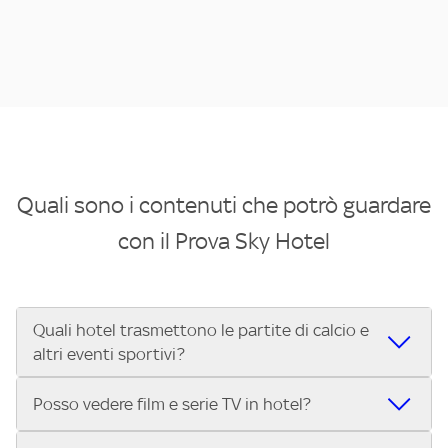
Quali sono i contenuti che potrò guardare
con il Prova Sky Hotel
Quali hotel trasmettono le partite di calcio e
altri eventi sportivi?
Se cerchi un hotel dove poter vedere le partite di Serie A,
Posso vedere film e serie TV in hotel?
UEFA Champions League, Formula 1®, MotoGP™ e tutto lo
sport di Sky, Trova Hotel ti aiuta a individuarlo in pochi