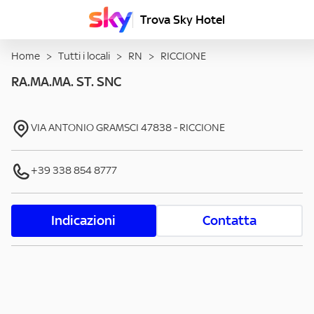
Trova Sky Hotel
Home
>
Tutti i locali
>
RN
>
RICCIONE
RA.MA.MA. ST. SNC
VIA ANTONIO GRAMSCI
47838
-
RICCIONE
+39 338 854 8777
Indicazioni
Contatta