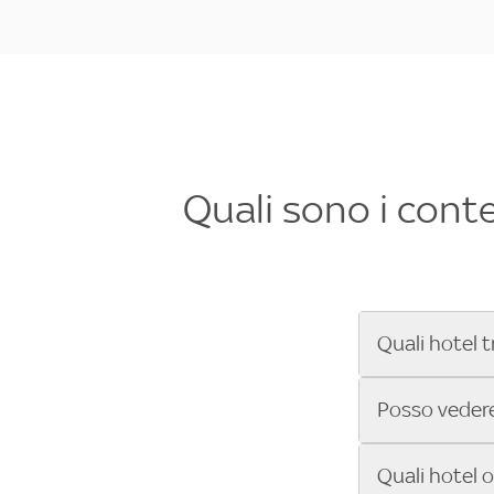
Quali sono i cont
Quali hotel t
Se cerchi un 
Posso vedere 
Formula 1®, Mo
secondi! Inseri
Sì, gli hotel 
Quali hotel 
che trasmette 