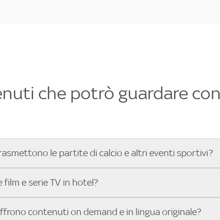
enuti che potrò guardare con 
rasmettono le partite di calcio e altri eventi sportivi?
hotel dove poter vedere le partite di Serie A, UEFA Champion
film e serie TV in hotel?
toGP™ e tutto lo sport di Sky, Trova Hotel ti aiuta a individ
sci il tuo indirizzo nella barra di ricerca e scopri subito l'hot
che hanno Sky in camera offrono una vasta selezione di film ita
offrono contenuti on demand e in lingua originale?
gli eventi sportivi.