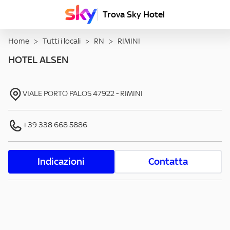
Trova Sky Hotel
Home
>
Tutti i locali
>
RN
>
RIMINI
HOTEL ALSEN
VIALE PORTO PALOS
47922
-
RIMINI
+39 338 668 5886
Indicazioni
Contatta