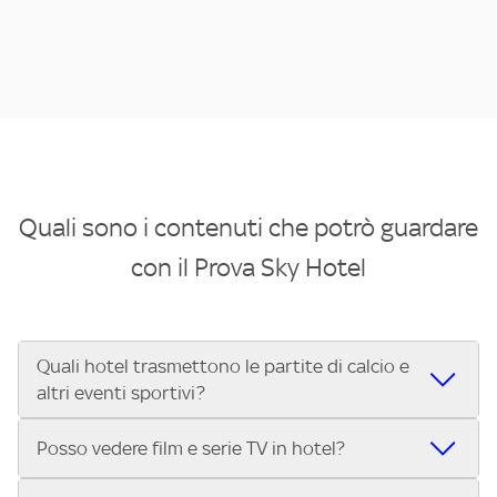
Quali sono i contenuti che potrò guardare
con il Prova Sky Hotel
Quali hotel trasmettono le partite di calcio e
altri eventi sportivi?
Se cerchi un hotel dove poter vedere le partite di Serie A,
Posso vedere film e serie TV in hotel?
UEFA Champions League, Formula 1®, MotoGP™ e tutto lo
sport di Sky, Trova Hotel ti aiuta a individuarlo in pochi