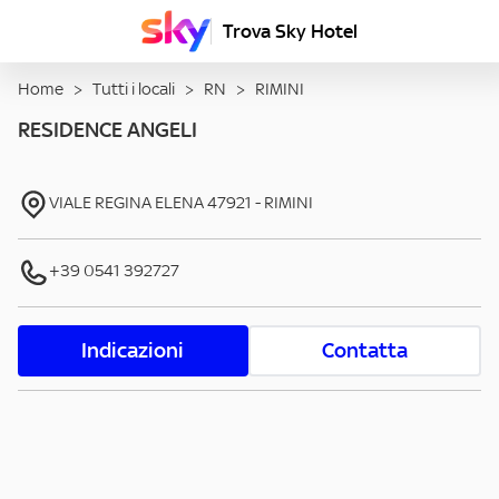
Trova Sky Hotel
Home
>
Tutti i locali
>
RN
>
RIMINI
RESIDENCE ANGELI
VIALE REGINA ELENA
47921
-
RIMINI
+39 0541 392727
Indicazioni
Contatta