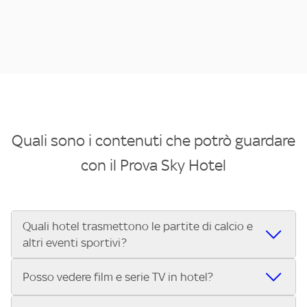
Quali sono i contenuti che potrò guardare
con il Prova Sky Hotel
Quali hotel trasmettono le partite di calcio e
altri eventi sportivi?
Se cerchi un hotel dove poter vedere le partite di Serie A,
Posso vedere film e serie TV in hotel?
UEFA Champions League, Formula 1®, MotoGP™ e tutto lo
sport di Sky, Trova Hotel ti aiuta a individuarlo in pochi