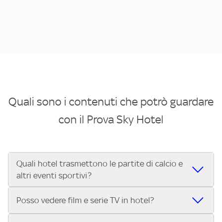
Quali sono i contenuti che potrò guardare
con il Prova Sky Hotel
Quali hotel trasmettono le partite di calcio e
altri eventi sportivi?
Se cerchi un hotel dove poter vedere le partite di Serie A,
Posso vedere film e serie TV in hotel?
UEFA Champions League, Formula 1®, MotoGP™ e tutto lo
sport di Sky, Trova Hotel ti aiuta a individuarlo in pochi