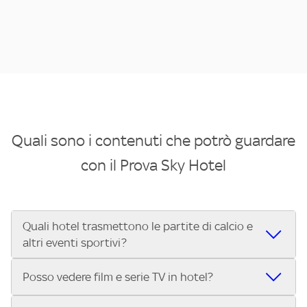
Quali sono i contenuti che potrò guardare
con il Prova Sky Hotel
Quali hotel trasmettono le partite di calcio e
altri eventi sportivi?
Se cerchi un hotel dove poter vedere le partite di Serie A,
Posso vedere film e serie TV in hotel?
UEFA Champions League, Formula 1®, MotoGP™ e tutto lo
sport di Sky, Trova Hotel ti aiuta a individuarlo in pochi