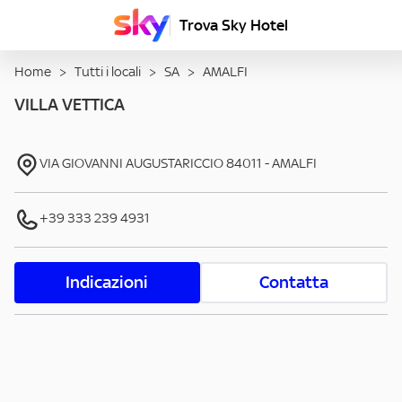
Trova Sky Hotel
Home
>
Tutti i locali
>
SA
>
AMALFI
VILLA VETTICA
VIA GIOVANNI AUGUSTARICCIO
84011
-
AMALFI
+39 333 239 4931
Indicazioni
Contatta