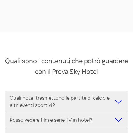
Quali sono i contenuti che potrò guardare
con il Prova Sky Hotel
Quali hotel trasmettono le partite di calcio e
altri eventi sportivi?
Se cerchi un hotel dove poter vedere le partite di Serie A,
Posso vedere film e serie TV in hotel?
UEFA Champions League, Formula 1®, MotoGP™ e tutto lo
sport di Sky, Trova Hotel ti aiuta a individuarlo in pochi