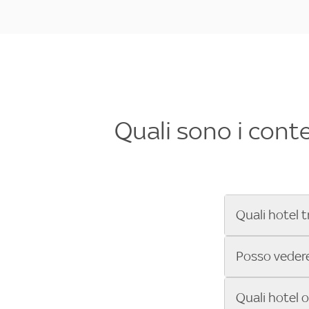
Quali sono i cont
Quali hotel t
Se cerchi un 
Posso vedere 
Formula 1®, Mo
secondi! Inseri
Sì, gli hotel 
Quali hotel 
che trasmette 