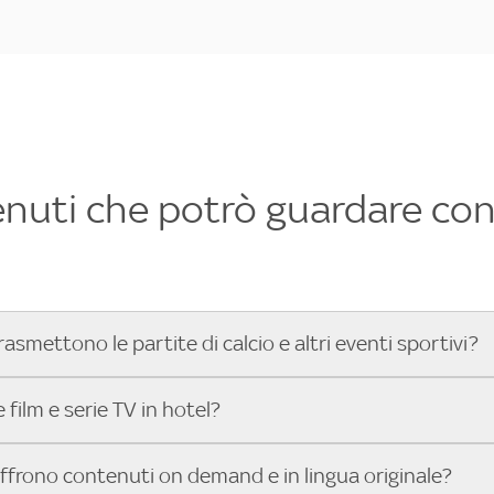
enuti che potrò guardare con 
rasmettono le partite di calcio e altri eventi sportivi?
hotel dove poter vedere le partite di Serie A, UEFA Champion
film e serie TV in hotel?
toGP™ e tutto lo sport di Sky, Trova Hotel ti aiuta a individ
sci il tuo indirizzo nella barra di ricerca e scopri subito l'hot
che hanno Sky in camera offrono una vasta selezione di film ita
offrono contenuti on demand e in lingua originale?
gli eventi sportivi.