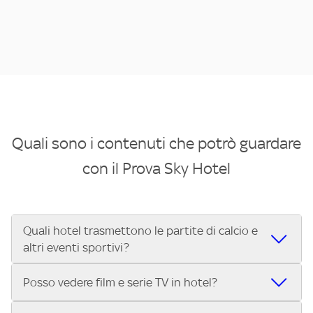
Quali sono i contenuti che potrò guardare
con il Prova Sky Hotel
Quali hotel trasmettono le partite di calcio e
altri eventi sportivi?
Se cerchi un hotel dove poter vedere le partite di Serie A,
Posso vedere film e serie TV in hotel?
UEFA Champions League, Formula 1®, MotoGP™ e tutto lo
sport di Sky, Trova Hotel ti aiuta a individuarlo in pochi