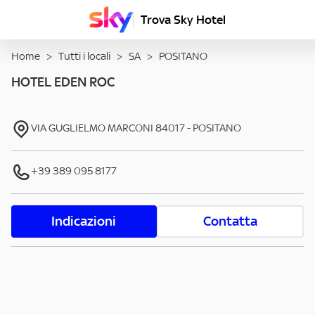
Trova Sky Hotel
Home
>
Tutti i locali
>
SA
>
POSITANO
HOTEL EDEN ROC
VIA GUGLIELMO MARCONI
84017
-
POSITANO
+39 389 095 8177
Indicazioni
Contatta