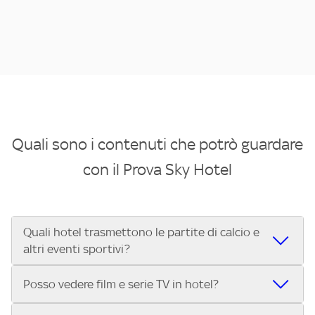
Quali sono i contenuti che potrò guardare
con il Prova Sky Hotel
Quali hotel trasmettono le partite di calcio e
altri eventi sportivi?
Se cerchi un hotel dove poter vedere le partite di Serie A,
Posso vedere film e serie TV in hotel?
UEFA Champions League, Formula 1®, MotoGP™ e tutto lo
sport di Sky, Trova Hotel ti aiuta a individuarlo in pochi