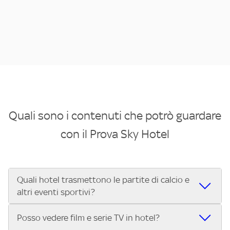
Quali sono i contenuti che potrò guardare
con il Prova Sky Hotel
Quali hotel trasmettono le partite di calcio e
altri eventi sportivi?
Se cerchi un hotel dove poter vedere le partite di Serie A,
Posso vedere film e serie TV in hotel?
UEFA Champions League, Formula 1®, MotoGP™ e tutto lo